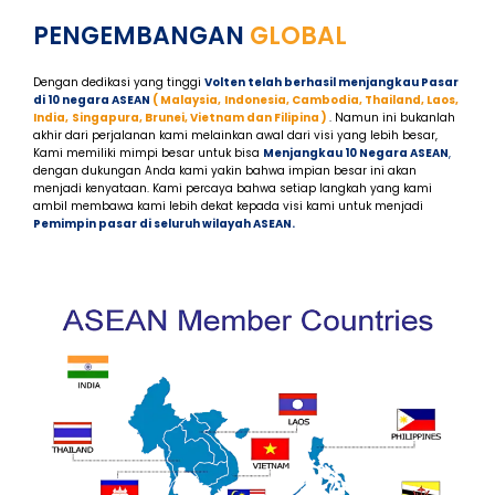
PENGEMBANGAN
GLOBAL
Dengan dedikasi yang tinggi
Volten telah berhasil menjangkau Pasar
di 10 negara ASEAN
(
Malaysia,
Indonesia,
Cambodia, Thailand, Laos,
India,
Singapura, Brunei, Vietnam dan Filipina
)
. Namun ini bukanlah
akhir dari perjalanan kami melainkan awal dari visi yang lebih besar,
Kami memiliki mimpi besar untuk bisa
M
enjangkau 10 Negara ASEAN
,
dengan dukungan Anda kami yakin bahwa impian besar ini akan
menjadi kenyataan. Kami percaya bahwa setiap langkah yang kami
ambil membawa kami lebih dekat kepada visi kami untuk menjadi
P
emimpin pasar di seluruh wilayah ASEAN.