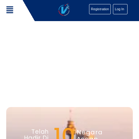
Registration
Log In
10
Telah
Negara
Hadir Di