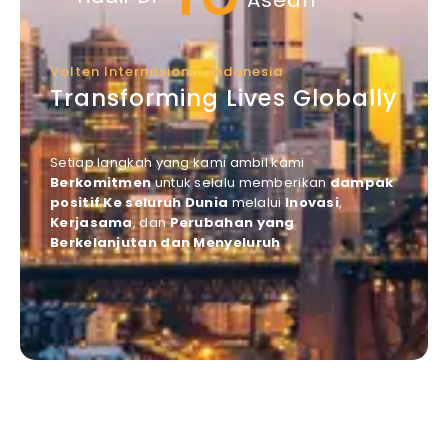
Asean
Volten Internasional Indonesia
Transforming Lives Globally
Setiap langkah yang kami ambil kami
Berkomitmen
untuk selalu memberikan
dampak
positif Ke seluruh Dunia
melalui
Inovasi
,
Kerjasama
, dan
Perubahan yang
Berkelanjutan dan Menyeluruh